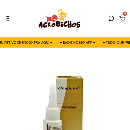
0
U PET VOCÊ ENCONTRA AQUI ♥
♥ BAIXE NOSSO APP ♥
♥ TUDO QUE PREC