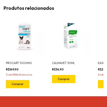
Produtos relacionados
PROCART 1000MG
CALMAVET 30ML
R$169,90
R$36,90
R$209
3
x
de
R$56,63
sem juros
3
x
de
R$