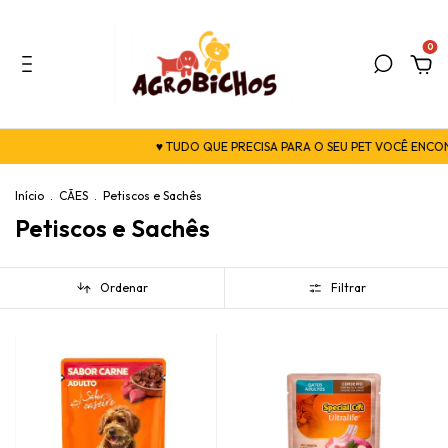
0
♥ TUDO QUE PRECISA PARA O SEU PET VOCÊ ENCONTRA AQ
Início
.
CÃES
.
Petiscos e Sachês
Petiscos e Sachês
Ordenar
Filtrar