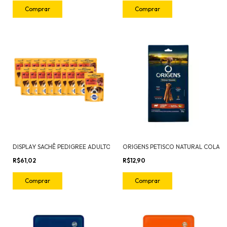
DISPLAY SACHÊ PEDIGREE ADULTOS RAC. PEQ. CARNE 100G DE 18UN
R$61,02
R$12,90