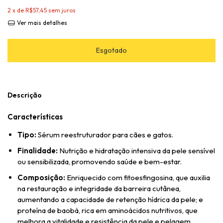
2
x de
R$57,45
sem juros
Ver mais detalhes
Descrição
Características
Tipo:
Sérum reestruturador para cães e gatos.
Finalidade:
Nutrição e hidratação intensiva da pele sensível
ou sensibilizada, promovendo saúde e bem-estar.
Composição:
Enriquecido com fitoesfingosina, que auxilia
na restauração e integridade da barreira cutânea,
aumentando a capacidade de retenção hídrica da pele; e
proteína de baobá, rica em aminoácidos nutritivos, que
melhora a vitalidade e resistência da pele e pelagem.