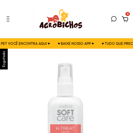
0
 VOCÊ ENCONTRA AQUI ♥
♥ BAIXE NOSSO APP ♥
♥ TUDO QUE PRECISA P
Esgotado