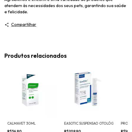
atendem às necessidades dos seus pets, garantindo sua saúde
e felicidade.
Compartilhar
Produtos relacionados
CALMAVET 30ML
PROC
EASOTIC SUSPENSAO OTOLÓGICA PARA CÃES 10ML
R$36,90
R$209,90
R$169