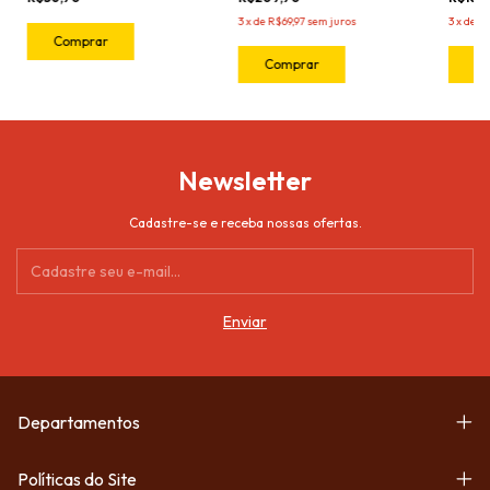
3
x
de
R$69,97
sem juros
3
x
de
R$
Newsletter
Cadastre-se e receba nossas ofertas.
Departamentos
Políticas do Site