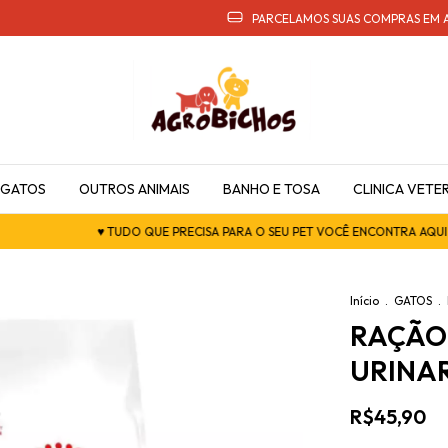
PARCELAMOS SUAS COMPRAS EM A
GATOS
OUTROS ANIMAIS
BANHO E TOSA
CLINICA VETER
♥ TUDO QUE PRECISA PARA O SEU PET VOCÊ ENCONTRA AQUI ♥
♥ B
Início
.
GATOS
.
RAÇÃO 
URINA
R$45,90