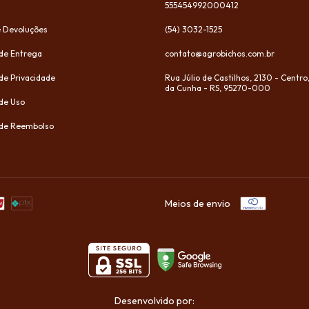
555454992000412
e Devoluções
(54) 3032-1525
 de Entrega
contato@agrobichos.com.br
 de Privacidade
Rua Júlio de Castilhos, 2130 - Centro
da Cunha - RS, 95270-000
de Uso
a de Reembolso
Meios de envio
Desenvolvido por: