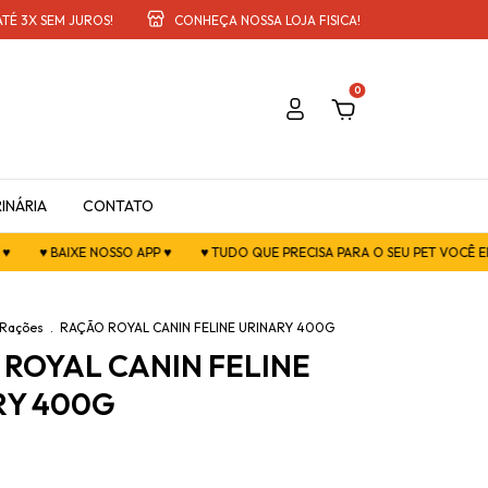
TÉ 3X SEM JUROS!
CONHEÇA NOSSA LOJA FISICA!
0
INÁRIA
CONTATO
AIXE NOSSO APP ♥
♥ TUDO QUE PRECISA PARA O SEU PET VOCÊ ENCONTRA 
Rações
.
RAÇÃO ROYAL CANIN FELINE URINARY 400G
ROYAL CANIN FELINE
RY 400G